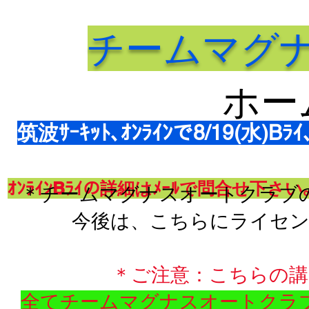
​チームマグ
​ホ
筑波ｻｰｷｯﾄ､ｵﾝﾗｲﾝで8/19(水)Bﾗ
ｵﾝﾗｲﾝBﾗｲの詳細はﾒｰﾙで問合せ下さ
​＊チームマグナスオートクラ
​今後は、こちらにライセ
＊ご注意：こちらの講
全てチームマグナスオートクラ