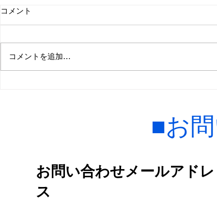
３月１７日（火）いきなりＡ
３月１７日(
コメント
ライ開催決定！参加受付中で
イ開催予定
す！
３月１７日（火）、いきなりＡラ
３月１７日（
イ開催決定しました！。 現在参
ストレースウ
コメントを追加…
加受付中です！。 是非御参加下
す、 いきな
さい！。
予定していま
Ａライセンス
御参加下さい
■お
​お問い合わせメールアドレ
ス