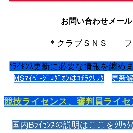
​お問い合わせメール
＊クラブＳＮＳ 
*ﾗｲｾﾝｽ更新に必要な情報を纏めまし
MSﾏｲﾍﾟ-ｼﾞﾛｸﾞｵﾝはｺﾁﾗｸﾘｯｸ
更新解
競技ライセンス、審判員ライセ
国内Bﾗｲｾﾝｽの説明はここをｸﾘｯｸ