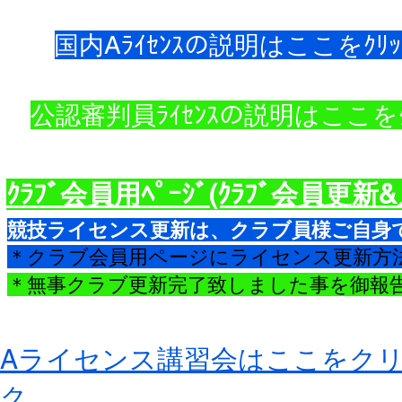
国内Aﾗｲｾﾝｽの説明はここをｸﾘｯ
公認審判員ﾗｲｾﾝｽの説明はここをｸ
​ｸﾗﾌﾞ会員用ﾍﾟｰｼﾞ(ｸﾗﾌﾞ会員更
競技ライセンス更新は、クラブ員様ご自身
＊クラブ会員用ページにライセンス更新方
＊無事クラブ更新完了致しました事を御報告致し
Aライセンス講習会はここをク
ク