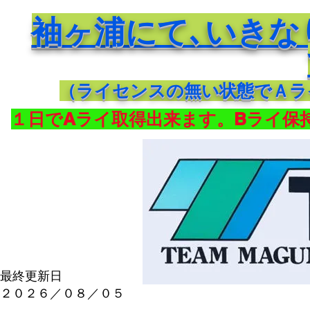
袖ヶ浦にて､いきな
（ライセンスの無い状態でＡラ
１日でAライ取得出来ます。Bライ保
最終更新日
​２０２６／０８／０５