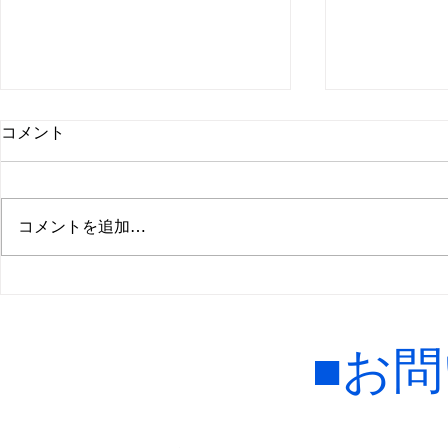
３月１７日（火）いきなりＡ
３月１７日(
コメント
ライ開催決定！参加受付中で
イ開催予定
す！
３月１７日（火）、いきなりＡラ
３月１７日（
イ開催決定しました！。 現在参
ストレースウ
コメントを追加…
加受付中です！。 是非御参加下
す、 いきな
さい！。
予定していま
Ａライセンス
御参加下さい
■お