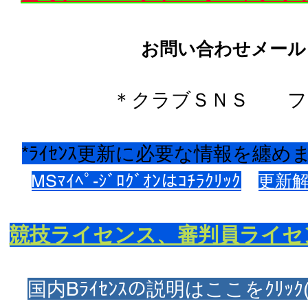
​お問い合わせメール
＊クラブＳＮＳ 
*ﾗｲｾﾝｽ更新に必要な情報を纏めまし
MSﾏｲﾍﾟ-ｼﾞﾛｸﾞｵﾝはｺﾁﾗｸﾘｯｸ
更新解
競技ライセンス、審判員ライセ
国内Bﾗｲｾﾝｽの説明はここをｸﾘｯｸ