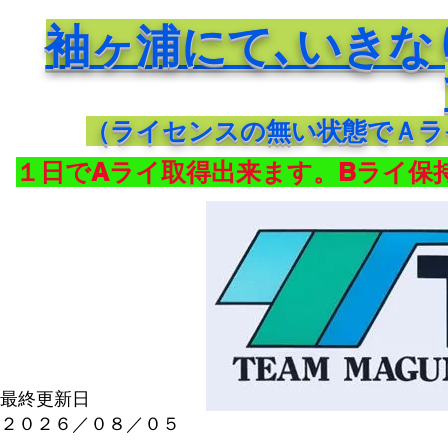
袖ヶ浦にて､いきな
（ライセンスの無い状態でＡラ
１日でAライ取得出来ます。Bライ保
最終更新日
​２０２６／０８／０５