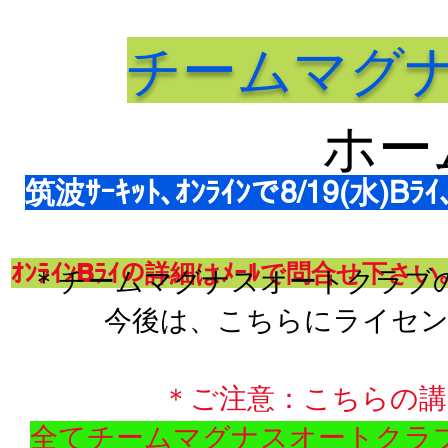
​チームマグ
​ホ
筑波ｻｰｷｯﾄ､ｵﾝﾗｲﾝで8/19(水)Bﾗ
ｵﾝﾗｲﾝBﾗｲの詳細はﾒｰﾙで問合せ下さ
​＊チームマグナスオートクラ
​今後は、こちらにライセ
＊ご注意：こちらの講
全てチームマグナスオートクラ